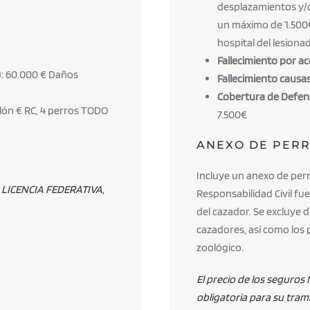
desplazamientos y/
un máximo de 1.500€
hospital del lesiona
Fallecimiento por acc
): 60.000 € Daños
Fallecimiento causas
Cobertura de Defens
llón € RC, 4 perros TODO
7.500€
ANEXO DE PER
Incluye un anexo de perr
la LICENCIA FEDERATIVA,
Responsabilidad Civil fue
del cazador. Se excluye d
cazadores, así como los
zoológico.
El precio de los seguros
obligatoria para su tram