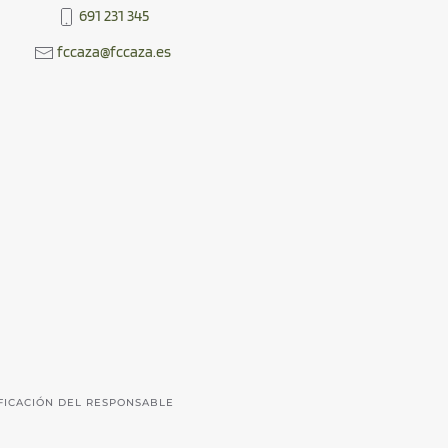
691 231 345
fccaza@fccaza.es
FICACIÓN DEL RESPONSABLE