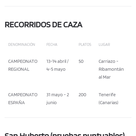
RECORRIDOS DE CAZA
DENOMINACIÓN
FECHA
PLATOS
LUGAR
CAMPEONATO
13-14 abril /
50
Carriazo -
REGIONAL
4-5 mayo
Ribamontán
al Mar
CAMPEONATO
31 mayo - 2
200
Tenerife
ESPAÑA
junio
(Canarias)
San Huberto (pruebas puntuables)