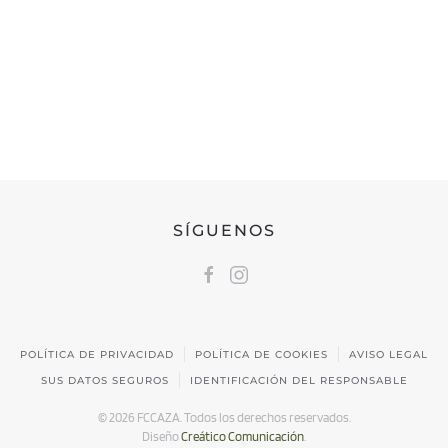
FEDERACIÓN CÁNTABRA DE CAZA
Calle Castilla, 17 | 39009 Santander, Cantabria
691 231 345
fccaza@fccaza.es
SÍGUENOS
POLÍTICA DE PRIVACIDAD
POLÍTICA DE COOKIES
AVISO LEGAL
SUS DATOS SEGUROS
IDENTIFICACIÓN DEL RESPONSABLE
©
2026
FCCAZA. Todos los derechos reservados.
Diseño
Creático Comunicación
.