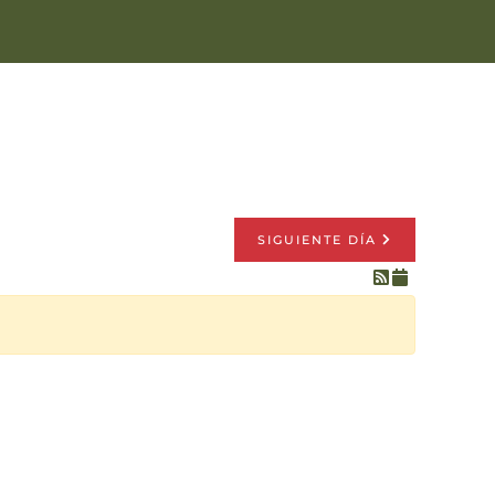
SIGUIENTE DÍA