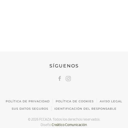
FEDERACIÓN CÁNTABRA DE CAZA
Calle Castilla, 17 | 39009 Santander, Cantabria
691 231 345
fccaza@fccaza.es
SÍGUENOS
POLÍTICA DE PRIVACIDAD
POLÍTICA DE COOKIES
AVISO LEGAL
SUS DATOS SEGUROS
IDENTIFICACIÓN DEL RESPONSABLE
©
2026
FCCAZA. Todos los derechos reservados.
Diseño
Creático Comunicación
.