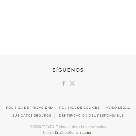
FEDERACIÓN CÁNTABRA DE CAZA
Calle Castilla, 17 | 39009 Santander, Cantabria
691 231 345
fccaza@fccaza.es
SÍGUENOS
POLÍTICA DE PRIVACIDAD
POLÍTICA DE COOKIES
AVISO LEGAL
SUS DATOS SEGUROS
IDENTIFICACIÓN DEL RESPONSABLE
©
2026
FCCAZA. Todos los derechos reservados.
Diseño
Creático Comunicación
.