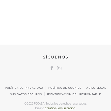
FEDERACIÓN CÁNTABRA DE CAZA
Calle Castilla, 17 | 39009 Santander, Cantabria
691 231 345
fccaza@fccaza.es
SÍGUENOS
POLÍTICA DE PRIVACIDAD
POLÍTICA DE COOKIES
AVISO LEGAL
SUS DATOS SEGUROS
IDENTIFICACIÓN DEL RESPONSABLE
©
2026
FCCAZA. Todos los derechos reservados.
Diseño
Creático Comunicación
.