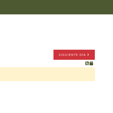
SIGUIENTE DÍA