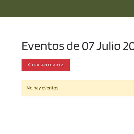
Eventos de 07 Julio 2
DÍA ANTERIOR
No hay eventos