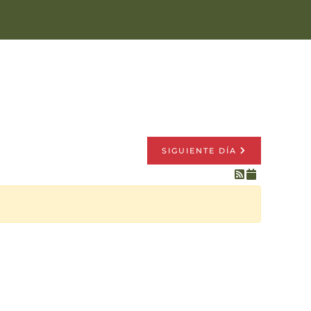
SIGUIENTE DÍA