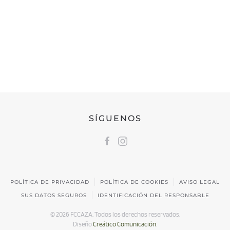
FEDERACIÓN CÁNTABRA DE CAZA
Calle Castilla, 17 | 39009 Santander, Cantabria
691 231 345
fccaza@fccaza.es
SÍGUENOS
POLÍTICA DE PRIVACIDAD
POLÍTICA DE COOKIES
AVISO LEGAL
SUS DATOS SEGUROS
IDENTIFICACIÓN DEL RESPONSABLE
©
2026
FCCAZA. Todos los derechos reservados.
Diseño
Creático Comunicación
.