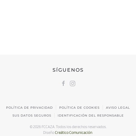
FEDERACIÓN CÁNTABRA DE CAZA
Calle Castilla, 17 | 39009 Santander, Cantabria
691 231 345
fccaza@fccaza.es
SÍGUENOS
POLÍTICA DE PRIVACIDAD
POLÍTICA DE COOKIES
AVISO LEGAL
SUS DATOS SEGUROS
IDENTIFICACIÓN DEL RESPONSABLE
©
2026
FCCAZA. Todos los derechos reservados.
Diseño
Creático Comunicación
.