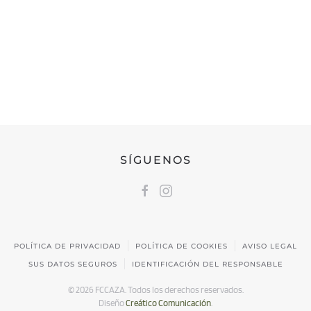
FEDERACIÓN CÁNTABRA DE CAZA
Calle Castilla, 17 | 39009 Santander, Cantabria
691 231 345
fccaza@fccaza.es
SÍGUENOS
POLÍTICA DE PRIVACIDAD
POLÍTICA DE COOKIES
AVISO LEGAL
SUS DATOS SEGUROS
IDENTIFICACIÓN DEL RESPONSABLE
©
2026
FCCAZA. Todos los derechos reservados.
Diseño
Creático Comunicación
.