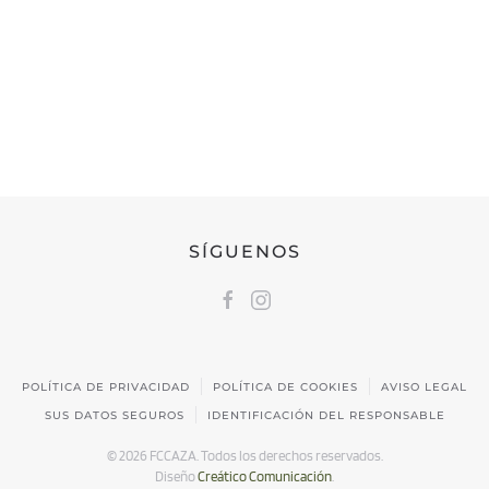
FEDERACIÓN CÁNTABRA DE CAZA
Calle Castilla, 17 | 39009 Santander, Cantabria
691 231 345
fccaza@fccaza.es
SÍGUENOS
POLÍTICA DE PRIVACIDAD
POLÍTICA DE COOKIES
AVISO LEGAL
SUS DATOS SEGUROS
IDENTIFICACIÓN DEL RESPONSABLE
©
2026
FCCAZA. Todos los derechos reservados.
Diseño
Creático Comunicación
.