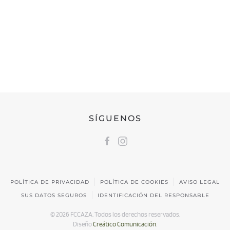
FEDERACIÓN CÁNTABRA DE CAZA
Calle Castilla, 17 | 39009 Santander, Cantabria
691 231 345
fccaza@fccaza.es
SÍGUENOS
POLÍTICA DE PRIVACIDAD
POLÍTICA DE COOKIES
AVISO LEGAL
SUS DATOS SEGUROS
IDENTIFICACIÓN DEL RESPONSABLE
©
2026
FCCAZA. Todos los derechos reservados.
Diseño
Creático Comunicación
.