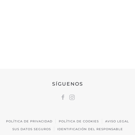
Tardes de 16:30h a 20:00h
FEDERACIÓN CÁNTABRA DE CAZA
Calle Castilla, 17 | 39009 Santander, Cantabria
691 231 345
fccaza@fccaza.es
SÍGUENOS
POLÍTICA DE PRIVACIDAD
POLÍTICA DE COOKIES
AVISO LEGAL
SUS DATOS SEGUROS
IDENTIFICACIÓN DEL RESPONSABLE