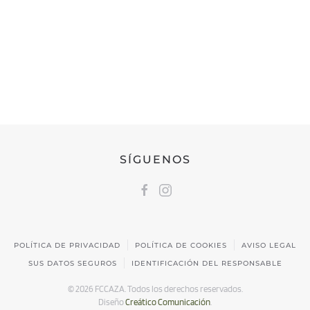
FEDERACIÓN CÁNTABRA DE CAZA
Calle Castilla, 17 | 39009 Santander, Cantabria
691 231 345
fccaza@fccaza.es
SÍGUENOS
POLÍTICA DE PRIVACIDAD
POLÍTICA DE COOKIES
AVISO LEGAL
SUS DATOS SEGUROS
IDENTIFICACIÓN DEL RESPONSABLE
©
2026
FCCAZA. Todos los derechos reservados.
Diseño
Creático Comunicación
.