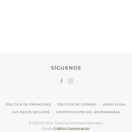
FEDERACIÓN CÁNTABRA DE CAZA
Calle Castilla, 17 | 39009 Santander, Cantabria
691 231 345
fccaza@fccaza.es
SÍGUENOS
POLÍTICA DE PRIVACIDAD
POLÍTICA DE COOKIES
AVISO LEGAL
SUS DATOS SEGUROS
IDENTIFICACIÓN DEL RESPONSABLE
©
2026
FCCAZA. Todos los derechos reservados.
Diseño
Creático Comunicación
.