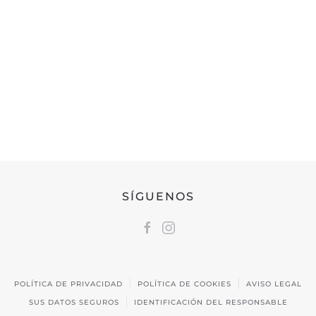
Tardes de 16:30h a 20:00h
FEDERACIÓN CÁNTABRA DE CAZA
Calle Castilla, 17 | 39009 Santander, Cantabria
691 231 345
fccaza@fccaza.es
SÍGUENOS
POLÍTICA DE PRIVACIDAD
POLÍTICA DE COOKIES
AVISO LEGAL
SUS DATOS SEGUROS
IDENTIFICACIÓN DEL RESPONSABLE