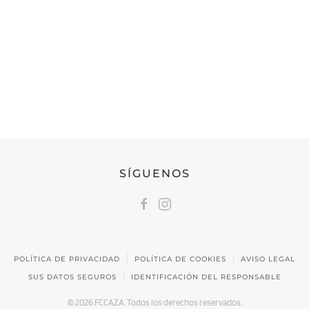
FEDERACIÓN CÁNTABRA DE CAZA
Calle Castilla, 17 | 39009 Santander, Cantabria
691 231 345
fccaza@fccaza.es
SÍGUENOS
POLÍTICA DE PRIVACIDAD
POLÍTICA DE COOKIES
AVISO LEGAL
SUS DATOS SEGUROS
IDENTIFICACIÓN DEL RESPONSABLE
©
2026
FCCAZA. Todos los derechos reservados.